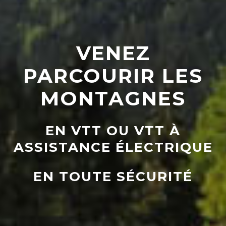
VENEZ
PARCOURIR LES
TOUTE L'ANNÉE
DOM BREUSCH
MONTAGNES
EN GROUPE
Accompagnateur en montagne moniteur
EN VTT OU VTT À
VTT - Infos :
+33676702783
EN FAMILLE, ENTRE AMIS
ASSISTANCE ÉLECTRIQUE
OU EN COUPLE...
EN TOUTE SÉCURITÉ